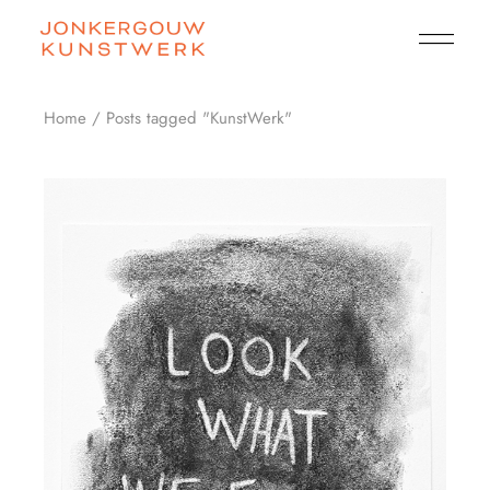
Skip
to
the
content
Home
Posts tagged "KunstWerk"