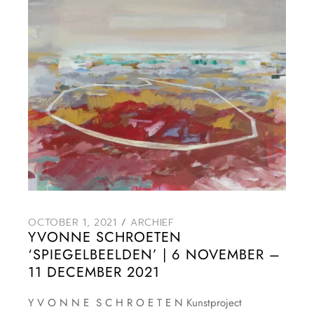
OCTOBER 1, 2021
ARCHIEF
YVONNE SCHROETEN
‘SPIEGELBEELDEN’ | 6 NOVEMBER –
11 DECEMBER 2021
Y V O N N E S C H R O E T E N Kunstproject