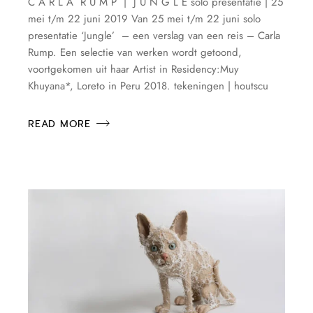
C A R L A R U M P | J U N G L E solo presentatie | 25
mei t/m 22 juni 2019 Van 25 mei t/m 22 juni solo
presentatie ‘Jungle’ – een verslag van een reis – Carla
Rump. Een selectie van werken wordt getoond,
voortgekomen uit haar Artist in Residency:Muy
Khuyana*, Loreto in Peru 2018. tekeningen | houtscu
READ MORE