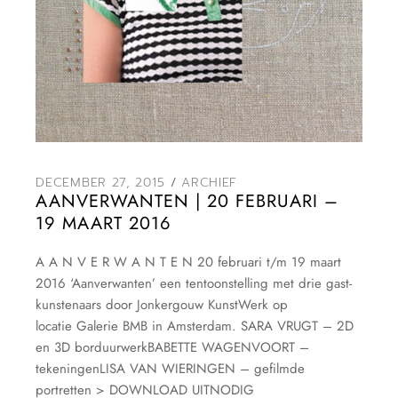
DECEMBER 27, 2015
ARCHIEF
AANVERWANTEN | 20 FEBRUARI –
19 MAART 2016
A A N V E R W A N T E N 20 februari t/m 19 maart
2016 ‘Aanverwanten’ een tentoonstelling met drie gast-
kunstenaars door Jonkergouw KunstWerk op
locatie Galerie BMB in Amsterdam. SARA VRUGT – 2D
en 3D borduurwerkBABETTE WAGENVOORT –
tekeningenLISA VAN WIERINGEN – gefilmde
portretten > DOWNLOAD UITNODIG