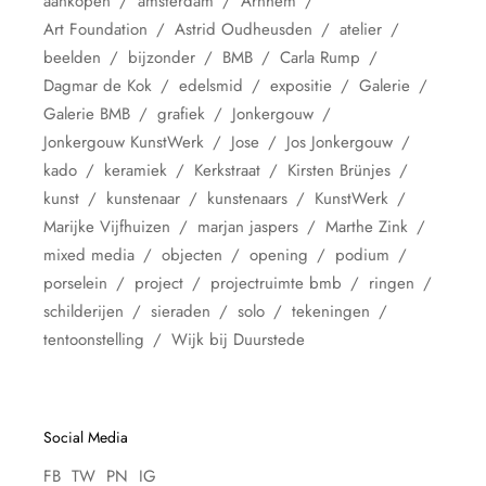
aankopen
amsterdam
Arnhem
Art Foundation
Astrid Oudheusden
atelier
beelden
bijzonder
BMB
Carla Rump
Dagmar de Kok
edelsmid
expositie
Galerie
Galerie BMB
grafiek
Jonkergouw
Jonkergouw KunstWerk
Jose
Jos Jonkergouw
kado
keramiek
Kerkstraat
Kirsten Brünjes
kunst
kunstenaar
kunstenaars
KunstWerk
Marijke Vijfhuizen
marjan jaspers
Marthe Zink
mixed media
objecten
opening
podium
porselein
project
projectruimte bmb
ringen
schilderijen
sieraden
solo
tekeningen
tentoonstelling
Wijk bij Duurstede
Social Media
FB
TW
PN
IG