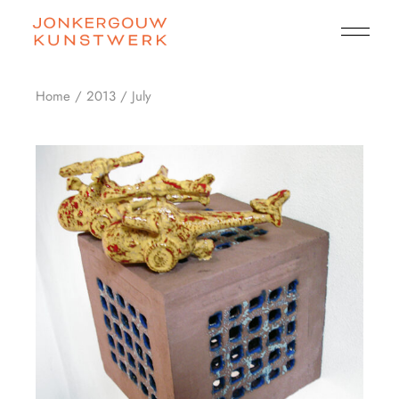
Skip
to
the
content
Home
2013
July