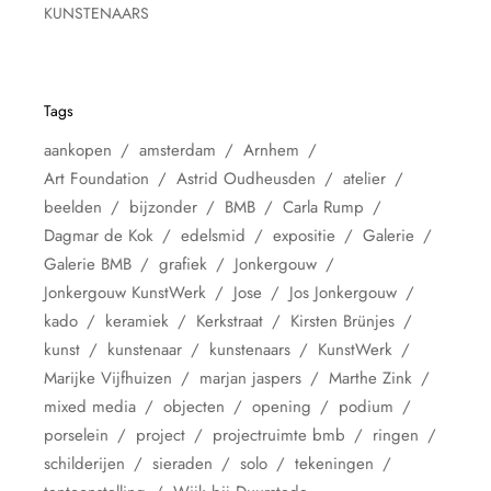
KUNSTENAARS
Tags
aankopen
amsterdam
Arnhem
Art Foundation
Astrid Oudheusden
atelier
beelden
bijzonder
BMB
Carla Rump
Dagmar de Kok
edelsmid
expositie
Galerie
Galerie BMB
grafiek
Jonkergouw
Jonkergouw KunstWerk
Jose
Jos Jonkergouw
kado
keramiek
Kerkstraat
Kirsten Brünjes
kunst
kunstenaar
kunstenaars
KunstWerk
Marijke Vijfhuizen
marjan jaspers
Marthe Zink
mixed media
objecten
opening
podium
porselein
project
projectruimte bmb
ringen
schilderijen
sieraden
solo
tekeningen