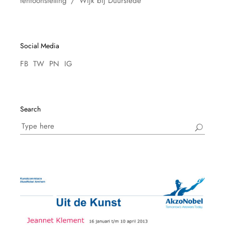
tentoonstelling
Wijk bij Duurstede
Social Media
FB
TW
PN
IG
Search
Search
for: