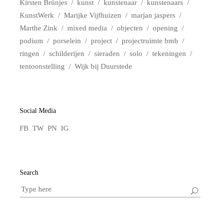
Kirsten Brünjes
kunst
kunstenaar
kunstenaars
KunstWerk
Marijke Vijfhuizen
marjan jaspers
Marthe Zink
mixed media
objecten
opening
podium
porselein
project
projectruimte bmb
ringen
schilderijen
sieraden
solo
tekeningen
tentoonstelling
Wijk bij Duurstede
Social Media
FB
TW
PN
IG
Search
Search
for: