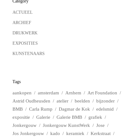
Category
ACTUEEL
ARCHIEF
DRUKWERK
EXPOSITIES
KUNSTENAARS
Tags
aankopen
amsterdam
Arnhem
Art Foundation
Astrid Oudheusden
atelier
beelden
bijzonder
BMB
Carla Rump
Dagmar de Kok
edelsmid
expositie
Galerie
Galerie BMB
grafiek
Jonkergouw
Jonkergouw KunstWerk
Jose
Jos Jonkergouw
kado
keramiek
Kerkstraat