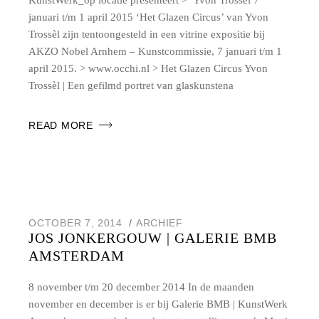
KunstWerk_op locatie presenteert > Yvon Trossèl 7
januari t/m 1 april 2015 ‘Het Glazen Circus’ van Yvon
Trossèl zijn tentoongesteld in een vitrine expositie bij
AKZO Nobel Arnhem – Kunstcommissie, 7 januari t/m 1
april 2015. > www.occhi.nl > Het Glazen Circus Yvon
Trossèl | Een gefilmd portret van glaskunstena
READ MORE
OCTOBER 7, 2014
ARCHIEF
JOS JONKERGOUW | GALERIE BMB
AMSTERDAM
8 november t/m 20 december 2014 In de maanden
november en december is er bij Galerie BMB | KunstWerk