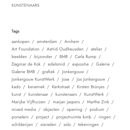
KUNSTENAARS
Tags
aankopen
amsterdam
Arnhem
Art Foundation
Astrid Oudheusden
atelier
beelden
bijzonder
BMB
Carla Rump
Dagmar de Kok
edelsmid
expositie
Galerie
Galerie BMB
grafiek
Jonkergouw
Jonkergouw KunstWerk
Jose
Jos Jonkergouw
kado
keramiek
Kerkstraat
Kirsten Brünjes
kunst
kunstenaar
kunstenaars
KunstWerk
Marijke Vijfhuizen
marjan jaspers
Marthe Zink
mixed media
objecten
opening
podium
porselein
project
projectruimte bmb
ringen
schilderijen
sieraden
solo
tekeningen