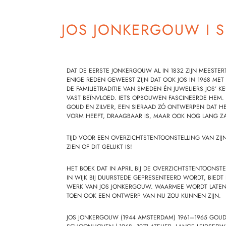
JOS JONKERGOUW I S
DAT DE EERSTE JONKERGOUW AL IN 1832 ZIJN MEESTER
ENIGE REDEN GEWEEST ZIJN DAT OOK JOS IN 1968 ME
DE FAMILIETRADITIE VAN SMEDEN ÉN JUWELIERS JOS’ 
VAST BEÏNVLOED. IETS OPBOUWEN FASCINEERDE HEM.
GOUD EN ZILVER, EEN SIERAAD ZÓ ONTWERPEN DAT HE
VORM HEEFT, DRAAGBAAR IS, MAAR OOK NOG LANG ZA
TIJD VOOR EEN OVERZICHTSTENTOONSTELLING VAN ZIJ
ZIEN OF DIT GELUKT IS!
HET BOEK DAT IN APRIL BIJ DE OVERZICHTSTENTOONST
IN WIJK BIJ DUURSTEDE GEPRESENTEERD WORDT, BIEDT
WERK VAN JOS JONKERGOUW. WAARMEE WORDT LATEN
TOEN OOK EEN ONTWERP VAN NU ZOU KUNNEN ZIJN.
JOS JONKERGOUW
(1944
AMSTERDAM) 1961–1965 GOUD