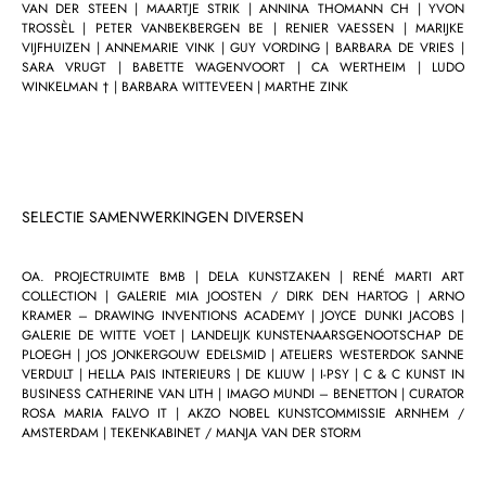
VAN DER STEEN | MAARTJE STRIK | ANNINA THOMANN CH | YVON
TROSSÈL | PETER VANBEKBERGEN BE | RENIER VAESSEN | MARIJKE
VIJFHUIZEN | ANNEMARIE VINK | GUY VORDING | BARBARA DE VRIES |
SARA VRUGT | BABETTE WAGENVOORT | CA WERTHEIM | LUDO
WINKELMAN † | BARBARA WITTEVEEN | MARTHE ZINK
SELECTIE SAMENWERKINGEN DIVERSEN
OA. PROJECTRUIMTE BMB | DELA KUNSTZAKEN | RENÉ MARTI ART
COLLECTION | GALERIE MIA JOOSTEN / DIRK DEN HARTOG | ARNO
KRAMER – DRAWING INVENTIONS ACADEMY | JOYCE DUNKI JACOBS |
GALERIE DE WITTE VOET | LANDELIJK KUNSTENAARSGENOOTSCHAP DE
PLOEGH | JOS JONKERGOUW EDELSMID | ATELIERS WESTERDOK SANNE
VERDULT | HELLA PAIS INTERIEURS | DE KLIUW | I-PSY | C & C KUNST IN
BUSINESS CATHERINE VAN LITH | IMAGO MUNDI – BENETTON | CURATOR
ROSA MARIA FALVO IT | AKZO NOBEL KUNSTCOMMISSIE ARNHEM /
AMSTERDAM | TEKENKABINET / MANJA VAN DER STORM