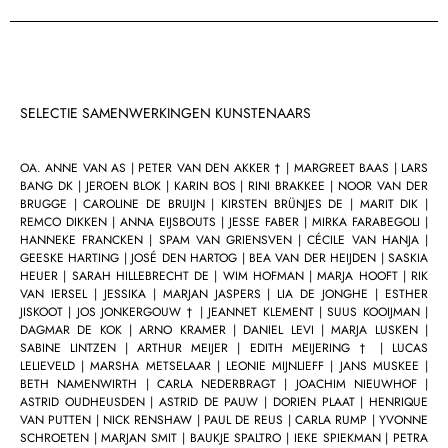
SELECTIE SAMENWERKINGEN KUNSTENAARS
OA. ANNE VAN AS | PETER VAN DEN AKKER † | MARGREET BAAS | LARS
BANG DK | JEROEN BLOK | KARIN BOS | RINI BRAKKEE | NOOR VAN DER
BRUGGE | CAROLINE DE BRUIJN | KIRSTEN BRÜNJES DE | MARIT DIK |
REMCO DIKKEN | ANNA EIJSBOUTS | JESSE FABER | MIRKA FARABEGOLI |
HANNEKE FRANCKEN | SPAM VAN GRIENSVEN | CÉCILE VAN HANJA |
GEESKE HARTING | JOSÉ DEN HARTOG | BEA VAN DER HEIJDEN | SASKIA
HEUER | SARAH HILLEBRECHT DE | WIM HOFMAN | MARJA HOOFT | RIK
VAN IERSEL | JESSIKA | MARJAN JASPERS | LIA DE JONGHE | ESTHER
JISKOOT | JOS JONKERGOUW † | JEANNET KLEMENT | SUUS KOOIJMAN |
DAGMAR DE KOK | ARNO KRAMER | DANIEL LEVI | MARJA LUSKEN |
SABINE LINTZEN | ARTHUR MEIJER | EDITH MEIJERING † | LUCAS
LELIEVELD | MARSHA METSELAAR | LEONIE MIJNLIEFF | JANS MUSKEE |
BETH NAMENWIRTH | CARLA NEDERBRAGT | JOACHIM NIEUWHOF |
ASTRID OUDHEUSDEN | ASTRID DE PAUW | DORIEN PLAAT | HENRIQUE
VAN PUTTEN | NICK RENSHAW | PAUL DE REUS | CARLA RUMP | YVONNE
SCHROETEN | MARJAN SMIT | BAUKJE SPALTRO | IEKE SPIEKMAN | PETRA