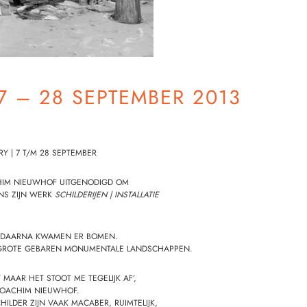
 – 28 SEPTEMBER 2013
RY |
7 T/M 28 SEPTEMBER
HIM NIEUWHOF
UITGENODIGD OM
NS ZIJN WERK
SCHILDERIJEN | INSTALLATIE
K. DAARNA KWAMEN ER BOMEN.
T GROTE GEBAREN MONUMENTALE LANDSCHAPPEN.
MAAR HET STOOT ME TEGELIJK AF’,
 JOACHIM NIEUWHOF.
LDER ZIJN VAAK MACABER, RUIMTELIJK,