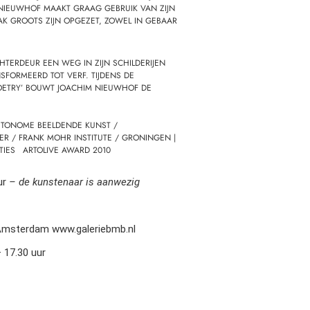
. NIEUWHOF MAAKT GRAAG GEBRUIK VAN ZIJN
AK GROOTS ZIJN OPGEZET, ZOWEL IN GEBAAR
CHTERDEUR EEN WEG IN ZIJN SCHILDERIJEN
FORMEERD TOT VERF. TIJDENS DE
OETRY’ BOUWT JOACHIM NIEUWHOF DE
UTONOME BEELDENDE KUNST /
ER / FRANK MOHR INSTITUTE / GRONINGEN |
TIES ARTOLIVE AWARD 2010
ur
– de kunstenaar is aanwezig
 Amsterdam
www.galeriebmb.nl
 17.30 uur