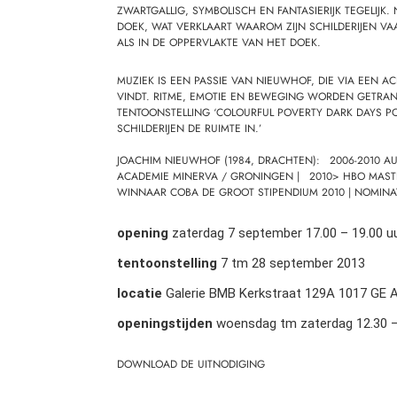
ZWARTGALLIG, SYMBOLISCH EN FANTASIERIJK TEGELIJK
DOEK, WAT VERKLAART WAAROM ZIJN SCHILDERIJEN VA
ALS IN DE OPPERVLAKTE VAN HET DOEK.
MUZIEK IS EEN PASSIE VAN NIEUWHOF, DIE VIA EEN A
VINDT. RITME, EMOTIE EN BEWEGING WORDEN GETRANS
TENTOONSTELLING ‘COLOURFUL POVERTY DARK DAYS P
SCHILDERIJEN DE RUIMTE IN.’
JOACHIM NIEUWHOF (1984, DRACHTEN): 2006-2010 A
ACADEMIE MINERVA / GRONINGEN | 2010> HBO MAST
WINNAAR COBA DE GROOT STIPENDIUM 2010 | NOMINA
opening
zaterdag 7 september 17.00 – 19.00 u
tentoonstelling
7 tm 28 september 2013
locatie
Galerie BMB Kerkstraat 129A 1017 GE
openingstijden
woensdag tm zaterdag 12.30 –
DOWNLOAD DE UITNODIGING