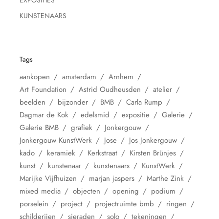
KUNSTENAARS
Tags
aankopen
amsterdam
Arnhem
Art Foundation
Astrid Oudheusden
atelier
beelden
bijzonder
BMB
Carla Rump
Dagmar de Kok
edelsmid
expositie
Galerie
Galerie BMB
grafiek
Jonkergouw
Jonkergouw KunstWerk
Jose
Jos Jonkergouw
kado
keramiek
Kerkstraat
Kirsten Brünjes
kunst
kunstenaar
kunstenaars
KunstWerk
Marijke Vijfhuizen
marjan jaspers
Marthe Zink
mixed media
objecten
opening
podium
porselein
project
projectruimte bmb
ringen
schilderijen
sieraden
solo
tekeningen