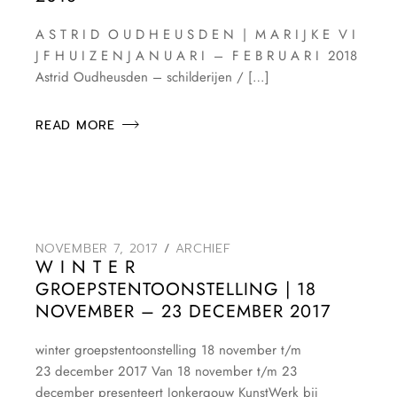
A S T R I D O U D H E U S D E N | M A R I J K E V I
J F H U I Z E N J A N U A R I – F E B R U A R I 2018
Astrid Oudheusden – schilderijen / […]
READ MORE
NOVEMBER 7, 2017
ARCHIEF
W I N T E R
GROEPSTENTOONSTELLING | 18
NOVEMBER – 23 DECEMBER 2017
winter groepstentoonstelling 18 november t/m
23 december 2017 Van 18 november t/m 23
december presenteert Jonkergouw KunstWerk bij