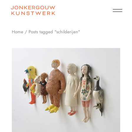
Skip
to
the
content
Home
Posts tagged "schilderijen"