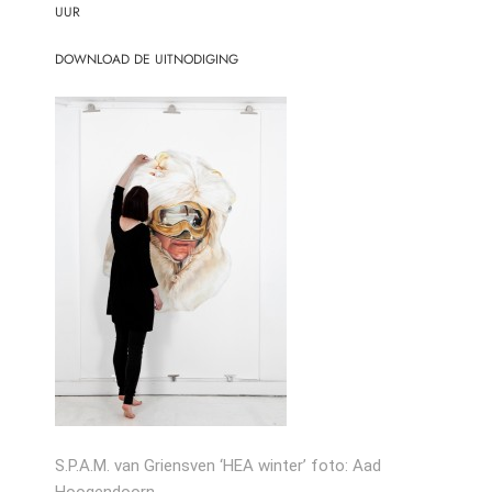
UUR
DOWNLOAD DE UITNODIGING
S.P.A.M. van Griensven ‘HEA winter’ foto: Aad
Hoogendoorn