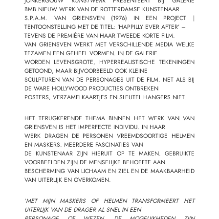
JONKERGOUW
KUNSTWERK
PRESENTEERT BIJ
GALERIE
BMB
NIEUW WERK VAN DE ROTTERDAMSE KUNSTENAAR
S.P.A.M. VAN GRIENSVEN (1976) IN EEN PROJECT |
TENTOONSTELLING MET DE TITEL: ‘HAPPILLY EVER AFTER’ –
TEVENS DE PREMIÈRE VAN HAAR TWEEDE KORTE FILM.
VAN GRIENSVEN WERKT MET VERSCHILLENDE MEDIA WELKE
TEZAMEN EEN GEHEEL VORMEN. IN DE GALERIE
WORDEN LEVENSGROTE, HYPERREALISTISCHE TEKENINGEN
GETOOND, MAAR BIJVOORBEELD OOK KLEINE
SCULPTUREN VAN DE PERSONAGES UIT DE FILM. NET ALS BIJ
DE WARE HOLLYWOOD PRODUCTIES ONTBREKEN
POSTERS, VERZAMELKAARTJES EN SLEUTEL HANGERS NIET.
HET TERUGKERENDE THEMA BINNEN HET WERK VAN VAN
GRIENSVEN IS HET IMPERFECTE INDIVIDU. IN HAAR
WERK DRAGEN DE PERSONEN VREEMDSOORTIGE HELMEN
EN MASKERS. MEERDERE FASCINATIES VAN
DE KUNSTENAAR ZIJN HIERUIT OP TE MAKEN. GEBRUIKTE
VOORBEELDEN ZIJN DE MENSELIJKE BEHOEFTE AAN
BESCHERMING VAN LICHAAM EN ZIEL EN DE MAAKBAARHEID
VAN UITERLIJK EN OVERKOMEN.
‘
MET MIJN MASKERS OF HELMEN TRANSFORMEERT HET
UITERLIJK VAN DE DRAGER AL SNEL IN EEN
PERSONAGE OF WEZEN. DE MOGELIJKHEDEN ZIJN