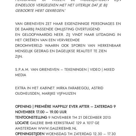
EINDELOOS VERGELEKEN MET HET UITERLIJK DAT JE BIJ
GEBOORTE HEBT GEKREGEN.
’
VAN GRIENSVEN ZET HAAR EIGENZINNIGE PERSONAGES EN
DE DAARBIJ PASSENDE OMLIJSTING OVERTUIGEND
EN GELOOFWAARDIG NEER. ZIJ VINDT HAAR UITDAGING IN
HET CREËREN VAN EEN VERVREEMDE
DROOMWERELD WAARIN OOK SPOREN VAN HERKENBAAR
MENSELIJK GEDRAG EN DAGELIJKSE REALITEIT TE ZIEN
ZIJN.
S.P.A.M. VAN GRIENSVEN
– TEKENINGEN | VIDEO | MIXED
MEDIA
EXTRA IN HET
KABINET
: MIRKA FARABEGOLI, ASTRID
OUDHEUSDEN, MARIJKE VIJFHUIZEN
OPENING | PREMIÈRE HAPPILLY EVER AFTER – ZATERDAG 9
NOVEMBER 17.00 – 19.00 UUR
TENTOONSTELLING
9 NOVEMBER TM 21 DECEMBER 2013
LOCATIE
GALERIE BMB KERKSTRAAT 129 A 1017 GE
AMSTERDAM
WWW.GALERIEBMB.NL
OPENINGSTIJDEN
WOENSDAG TM ZATERDAG 12.30 – 17.30