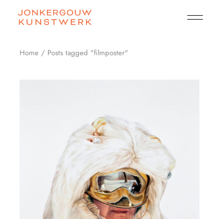
Skip
to
the
content
Home
Posts tagged "filmposter"