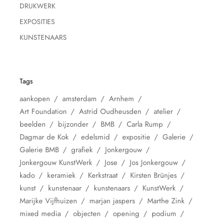
DRUKWERK
EXPOSITIES
KUNSTENAARS
Tags
aankopen
amsterdam
Arnhem
Art Foundation
Astrid Oudheusden
atelier
beelden
bijzonder
BMB
Carla Rump
Dagmar de Kok
edelsmid
expositie
Galerie
Galerie BMB
grafiek
Jonkergouw
Jonkergouw KunstWerk
Jose
Jos Jonkergouw
kado
keramiek
Kerkstraat
Kirsten Brünjes
kunst
kunstenaar
kunstenaars
KunstWerk
Marijke Vijfhuizen
marjan jaspers
Marthe Zink
mixed media
objecten
opening
podium