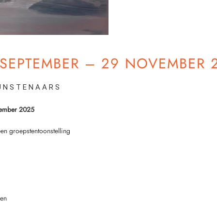
 SEPTEMBER – 29 NOVEMBER 
U N S T E N A A R S
vember 2025
n groepstentoonstelling
gen