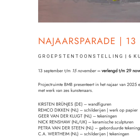
NAJAARSPARADE | 13
G R O E P S T E N T O O N S T E L L I N G | 6 K 
13 september t/m
15 november
– verlengd t/m 29 no
Projectruimte BMB
presenteert in het najaar
van 2025 ee
met werk van zes kunstenaars.
KIRSTEN BRÜNJES (DE) – wandfiguren
REMCO DIKKEN (NL) – schilderijen | werk op papier
GEER VAN DER KLUGT (NL) – tekeningen
NICK RENSHAW (NL/UK) – keramische sculpturen
PETRA VAN DER STEEN (NL) – geborduurde tekenin
C.A. WERTHEIM (NL) – schilderijen | tekeningen