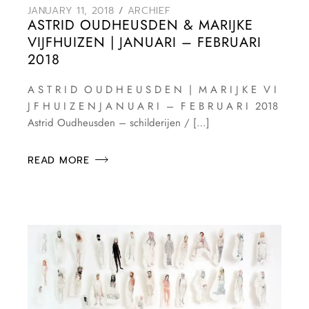
JANUARY 11, 2018
ARCHIEF
ASTRID OUDHEUSDEN & MARIJKE
VIJFHUIZEN | JANUARI – FEBRUARI
2018
A S T R I D O U D H E U S D E N | M A R I J K E V I
J F H U I Z E N J A N U A R I – F E B R U A R I 2018
Astrid Oudheusden – schilderijen / […]
READ MORE