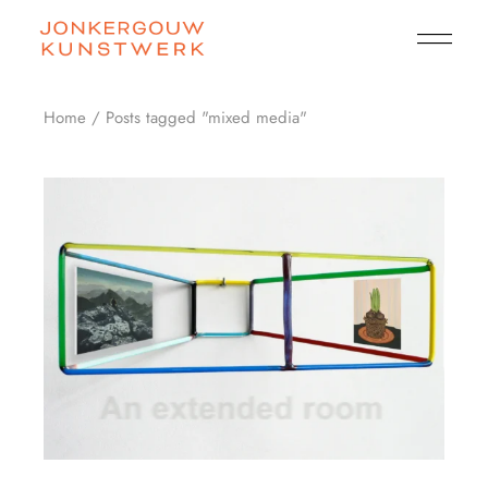
Skip
to
the
content
Home
Posts tagged "mixed media"