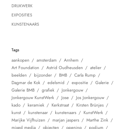
DRUKWERK
EXPOSITIES
KUNSTENAARS
Tags
aankopen
amsterdam
Arnhem
Art Foundation
Astrid Oudheusden
atelier
beelden
bijzonder
BMB
Carla Rump
Dagmar de Kok
edelsmid
expositie
Galerie
Galerie BMB
grafiek
Jonkergouw
Jonkergouw KunstWerk
Jose
Jos Jonkergouw
kado
keramiek
Kerkstraat
Kirsten Brünjes
kunst
kunstenaar
kunstenaars
KunstWerk
Marijke Vijfhuizen
marjan jaspers
Marthe Zink
mixed media
objecten
opening
podium