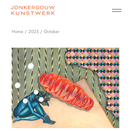
Skip
to
the
content
Home
2025
October