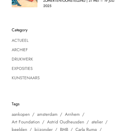
ZOMERTENTOONSTELLING | 31 MEI – 19 JULI
2025
Category
ACTUEEL
ARCHIEF
DRUKWERK
EXPOSITIES
KUNSTENAARS
Tags
aankopen
amsterdam
Arnhem
Art Foundation
Astrid Oudheusden
atelier
beelden
bijzonder
BMB
Carla Rump