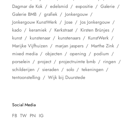
Dagmar de Kok
edelsmid
expositie
Galerie
Galerie BMB
grafiek
Jonkergouw
Jonkergouw KunstWerk
Jose
Jos Jonkergouw
kado
keramiek
Kerkstraat
Kirsten Brünjes
kunst
kunstenaar
kunstenaars
KunstWerk
Marijke Vijfhuizen
marjan jaspers
Marthe Zink
mixed media
objecten
opening
podium
porselein
project
projectruimte bmb
ringen
schilderijen
sieraden
solo
tekeningen
tentoonstelling
Wijk bij Duurstede
Social Media
FB
TW
PN
IG