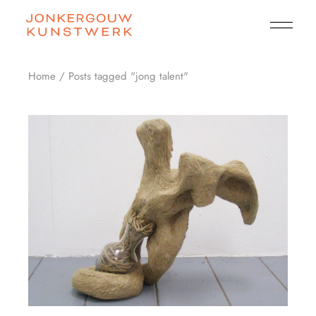
Skip
to
the
content
Home
Posts tagged "jong talent"