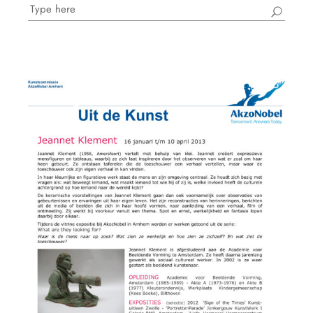
Search
for: