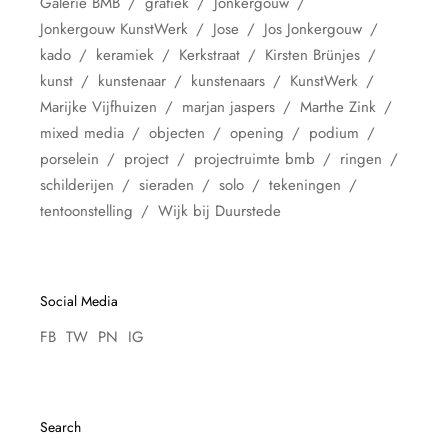
Galerie BMB
grafiek
Jonkergouw
Jonkergouw KunstWerk
Jose
Jos Jonkergouw
kado
keramiek
Kerkstraat
Kirsten Brünjes
kunst
kunstenaar
kunstenaars
KunstWerk
Marijke Vijfhuizen
marjan jaspers
Marthe Zink
mixed media
objecten
opening
podium
porselein
project
projectruimte bmb
ringen
schilderijen
sieraden
solo
tekeningen
tentoonstelling
Wijk bij Duurstede
Social Media
FB
TW
PN
IG
Search