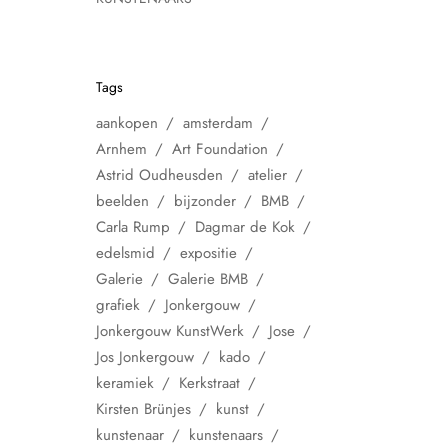
Tags
aankopen
amsterdam
Arnhem
Art Foundation
Astrid Oudheusden
atelier
beelden
bijzonder
BMB
Carla Rump
Dagmar de Kok
edelsmid
expositie
Galerie
Galerie BMB
grafiek
Jonkergouw
Jonkergouw KunstWerk
Jose
Jos Jonkergouw
kado
keramiek
Kerkstraat
Kirsten Brünjes
kunst
kunstenaar
kunstenaars