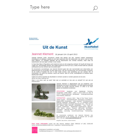
Search
for: