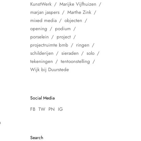
KunstWerk
Marijke Vijfhuizen
marjan jaspers
Marthe Zink
mixed media
objecten
opening
podium
porselein
project
projectruimte bmb
ringen
schilderijen
sieraden
solo
tekeningen
tentoonstelling
Wijk bij Duurstede
Social Media
FB
TW
PN
IG
n
Search