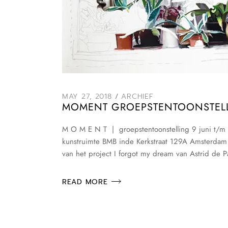
MAY 27, 2018
ARCHIEF
MOMENT GROEPSTENTOONSTELLING
M O M E N T | groepstentoonstelling 9 juni t/m 1
kunstruimte BMB inde Kerkstraat 129A Amsterdam 
van het project I forgot my dream van Astrid de P
READ MORE