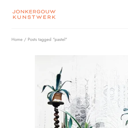
Skip
to
the
content
Home
Posts tagged "pastel"