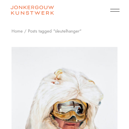
Skip
to
the
content
Home
Posts tagged "sleutelhanger"