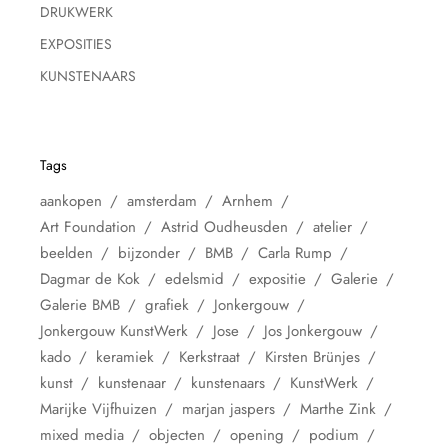
DRUKWERK
EXPOSITIES
KUNSTENAARS
Tags
aankopen
amsterdam
Arnhem
Art Foundation
Astrid Oudheusden
atelier
beelden
bijzonder
BMB
Carla Rump
Dagmar de Kok
edelsmid
expositie
Galerie
Galerie BMB
grafiek
Jonkergouw
Jonkergouw KunstWerk
Jose
Jos Jonkergouw
kado
keramiek
Kerkstraat
Kirsten Brünjes
kunst
kunstenaar
kunstenaars
KunstWerk
Marijke Vijfhuizen
marjan jaspers
Marthe Zink
mixed media
objecten
opening
podium