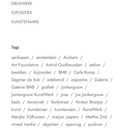
DRUKWERK
EXPOSITIES
KUNSTENAARS
Tags
aankopen
amsterdam
Arnhem
Art Foundation
Astrid Oudheusden
atelier
beelden
bijzonder
BMB
Carla Rump
Dagmar de Kok
edelsmid
expositie
Galerie
Galerie BMB
grafiek
Jonkergouw
Jonkergouw KunstWerk
Jose
Jos Jonkergouw
kado
keramiek
Kerkstraat
Kirsten Brünjes
kunst
kunstenaar
kunstenaars
KunstWerk
Marijke Vijfhuizen
marjan jaspers
Marthe Zink
mixed media
objecten
opening
podium