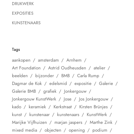
DRUKWERK
EXPOSITIES
KUNSTENAARS
Tags
aankopen
amsterdam
Arnhem
Art Foundation
Astrid Oudheusden
atelier
beelden
bijzonder
BMB
Carla Rump
Dagmar de Kok
edelsmid
expositie
Galerie
Galerie BMB
grafiek
Jonkergouw
Jonkergouw KunstWerk
Jose
Jos Jonkergouw
kado
keramiek
Kerkstraat
Kirsten Brünjes
kunst
kunstenaar
kunstenaars
KunstWerk
Marijke Vijfhuizen
marjan jaspers
Marthe Zink
mixed media
objecten
opening
podium