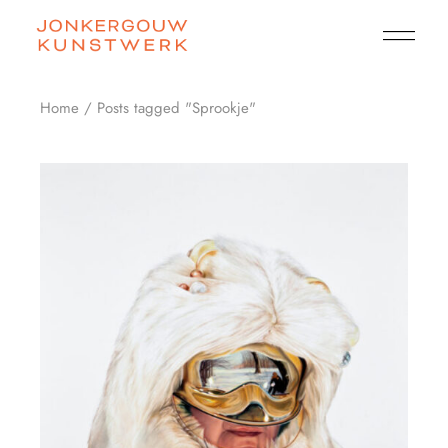
Skip
to
the
content
Home
Posts tagged "Sprookje"