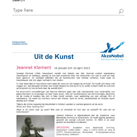
Search
for: