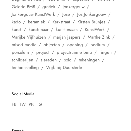
Galerie BMB
grafiek
Jonkergouw
Jonkergouw KunstWerk
Jose
Jos Jonkergouw
kado
keramiek
Kerkstraat
Kirsten Brünjes
kunst
kunstenaar
kunstenaars
KunstWerk
Marijke Vijfhuizen
marjan jaspers
Marthe Zink
mixed media
objecten
opening
podium
porselein
project
projectruimte bmb
ringen
schilderijen
sieraden
solo
tekeningen
tentoonstelling
Wijk bij Duurstede
Social Media
FB
TW
PN
IG
Search