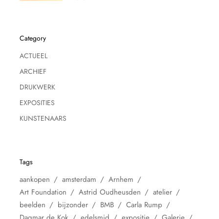
Category
ACTUEEL
ARCHIEF
DRUKWERK
EXPOSITIES
KUNSTENAARS
Tags
aankopen
amsterdam
Arnhem
Art Foundation
Astrid Oudheusden
atelier
beelden
bijzonder
BMB
Carla Rump
Dagmar de Kok
edelsmid
expositie
Galerie