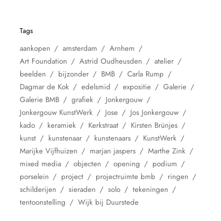
Tags
aankopen
amsterdam
Arnhem
Art Foundation
Astrid Oudheusden
atelier
beelden
bijzonder
BMB
Carla Rump
Dagmar de Kok
edelsmid
expositie
Galerie
Galerie BMB
grafiek
Jonkergouw
Jonkergouw KunstWerk
Jose
Jos Jonkergouw
kado
keramiek
Kerkstraat
Kirsten Brünjes
kunst
kunstenaar
kunstenaars
KunstWerk
Marijke Vijfhuizen
marjan jaspers
Marthe Zink
mixed media
objecten
opening
podium
porselein
project
projectruimte bmb
ringen
schilderijen
sieraden
solo
tekeningen
tentoonstelling
Wijk bij Duurstede