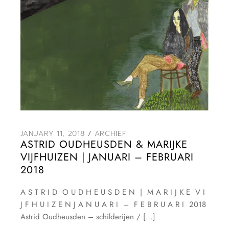
JANUARY 11, 2018
ARCHIEF
ASTRID OUDHEUSDEN & MARIJKE
VIJFHUIZEN | JANUARI – FEBRUARI
2018
A S T R I D O U D H E U S D E N | M A R I J K E V I
J F H U I Z E N J A N U A R I – F E B R U A R I 2018
Astrid Oudheusden – schilderijen / […]