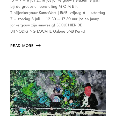
6 – 7 – 8 juli 2018 Jos Jonkergouw sieraden te gast
bij de groepstentoonstelling M O M E N
T bijJonkergouw KunstWerk | BMB. vrijdag 6 – zaterdag
7 – zondag 8 juli | 12.30 – 17.30 uur Jos en Janny
Jonkergouw zijn aanwezig! BEKIJK HIER DE
UITNODIGING LOCATIE Galerie BMB Kerkst
READ MORE