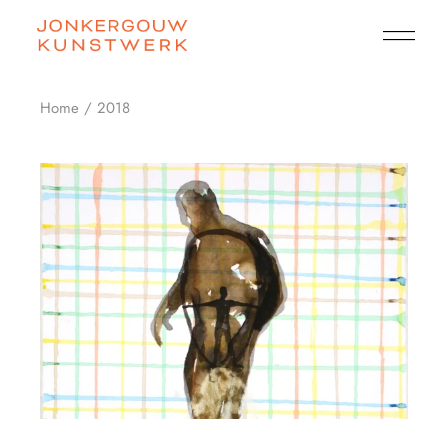
Skip
to
the
content
Home
2018