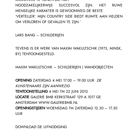
NOODZAKELIJKERWIJS SUCCESVOL ZIJN. HET RUWE
MENSELIJKE KARAKTER IS GEWOONWEG DE BESTE
‘VERTELLER’. MIJN COUNTRY SIDE BIEDT RUIMTE AAN HELDEN
OM VERLOREN OF GEVALLEN TE ZIJN.’
LARS BANG
– SCHILDERIJEN
TEVENS IS ER WERK VAN MAXIM WAKULTSCHIK (1973, MINSK,
BY) TENTOONGESTELD.
MAXIM WAKULTSCHIK
– SCHILDERIJEN | WANDOBJECTEN
OPENING
ZATERDAG 4 MEI 17.00 – 19.00 UUR
DE
KUNSTENAARS ZIJN AANWEZIG
TENTOONSTELLING
4 MEI TM 22 JUNI 2013
LOCATIE
GALERIE BMB KERKSTRAAT 129 A 1017 GE
AMSTERDAM
WWW.GALERIEBMB.NL
OPENINGSTIJDEN
WOENSDAG TM ZATERDAG 12.30 – 17.30
UUR
DOWNLOAD DE UITNODIGING