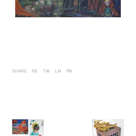
SHARE:
FB
TW
LN
PN