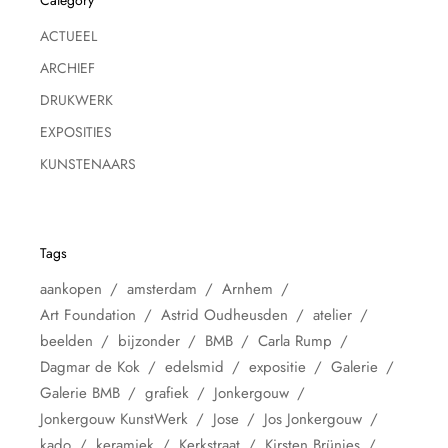
ACTUEEL
ARCHIEF
DRUKWERK
EXPOSITIES
KUNSTENAARS
Tags
aankopen
amsterdam
Arnhem
Art Foundation
Astrid Oudheusden
atelier
beelden
bijzonder
BMB
Carla Rump
Dagmar de Kok
edelsmid
expositie
Galerie
Galerie BMB
grafiek
Jonkergouw
Jonkergouw KunstWerk
Jose
Jos Jonkergouw
kado
keramiek
Kerkstraat
Kirsten Brünjes