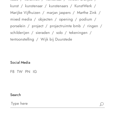
kunst
kunstenaar
kunstenaars
KunstWerk
Marijke Vijfhuizen
marjan jaspers
Marthe Zink
mixed media
objecten
opening
podium
porselein
project
projectruimte bmb
ringen
schilderijen
sieraden
solo
tekeningen
tentoonstelling
Wijk bij Duurstede
Social Media
FB
TW
PN
IG
Search
Search
for: