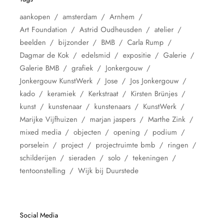
aankopen
amsterdam
Arnhem
Art Foundation
Astrid Oudheusden
atelier
beelden
bijzonder
BMB
Carla Rump
Dagmar de Kok
edelsmid
expositie
Galerie
Galerie BMB
grafiek
Jonkergouw
Jonkergouw KunstWerk
Jose
Jos Jonkergouw
kado
keramiek
Kerkstraat
Kirsten Brünjes
kunst
kunstenaar
kunstenaars
KunstWerk
Marijke Vijfhuizen
marjan jaspers
Marthe Zink
mixed media
objecten
opening
podium
porselein
project
projectruimte bmb
ringen
schilderijen
sieraden
solo
tekeningen
tentoonstelling
Wijk bij Duurstede
Social Media