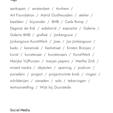
aankopen
amsterdam
Arnhem
Art Foundation
Astrid Oudheusden
atelier
beelden
bijzonder
BMB
Carla Rump
Dagmar de Kok
edelsmid
expositie
Galerie
Galerie BMB
grafiek
Jonkergouw
Jonkergouw KunstWerk
Jose
Jos Jonkergouw
kado
keramiek
Kerkstraat
Kirsten Brünjes
kunst
kunstenaar
kunstenaars
KunstWerk
Marijke Vijfhuizen
marjan jaspers
Marthe Zink
mixed media
objecten
opening
podium
porselein
project
projectruimte bmb
ringen
schilderijen
sieraden
solo
tekeningen
tentoonstelling
Wijk bij Duurstede
Social Media