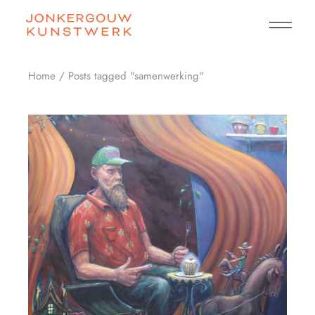
Skip
to
the
content
Home
Posts tagged "samenwerking"