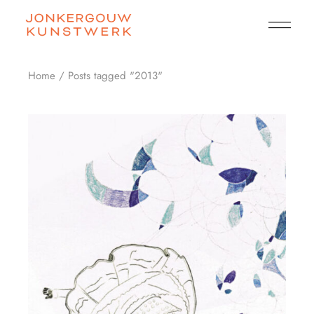
Skip
to
the
content
Home
Posts tagged "2013"