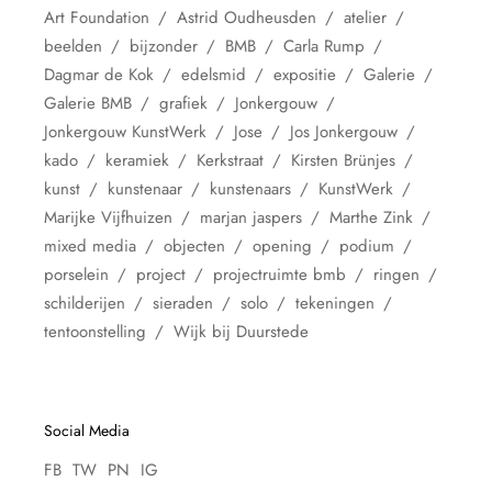
Art Foundation
Astrid Oudheusden
atelier
beelden
bijzonder
BMB
Carla Rump
Dagmar de Kok
edelsmid
expositie
Galerie
Galerie BMB
grafiek
Jonkergouw
Jonkergouw KunstWerk
Jose
Jos Jonkergouw
kado
keramiek
Kerkstraat
Kirsten Brünjes
kunst
kunstenaar
kunstenaars
KunstWerk
Marijke Vijfhuizen
marjan jaspers
Marthe Zink
mixed media
objecten
opening
podium
porselein
project
projectruimte bmb
ringen
schilderijen
sieraden
solo
tekeningen
tentoonstelling
Wijk bij Duurstede
Social Media
FB
TW
PN
IG