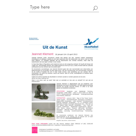
Search
for: