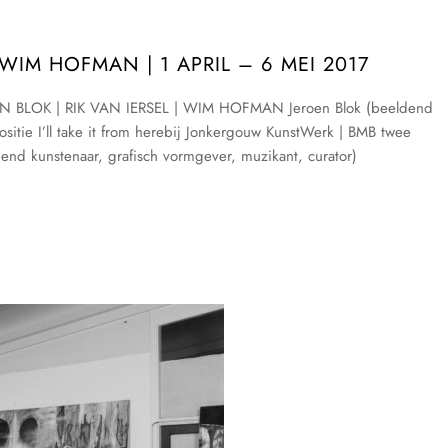
| WIM HOFMAN | 1 APRIL – 6 MEI 2017
JEROEN BLOK | RIK VAN IERSEL | WIM HOFMAN Jeroen Blok (beeldend
xpositie I’ll take it from herebij Jonkergouw KunstWerk | BMB twee
dend kunstenaar, grafisch vormgever, muzikant, curator)