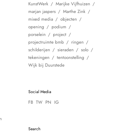
KunstWerk
Marijke Vijfhuizen
marjan jaspers
Marthe Zink
mixed media
objecten
opening
podium
porselein
project
projectruimte bmb
ringen
schilderijen
sieraden
solo
tekeningen
tentoonstelling
Wijk bij Duurstede
Social Media
FB
TW
PN
IG
n
Search