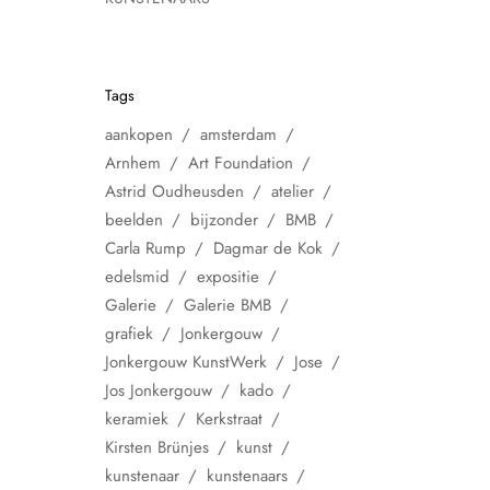
Tags
aankopen
amsterdam
Arnhem
Art Foundation
Astrid Oudheusden
atelier
beelden
bijzonder
BMB
Carla Rump
Dagmar de Kok
edelsmid
expositie
Galerie
Galerie BMB
grafiek
Jonkergouw
Jonkergouw KunstWerk
Jose
Jos Jonkergouw
kado
keramiek
Kerkstraat
Kirsten Brünjes
kunst
kunstenaar
kunstenaars