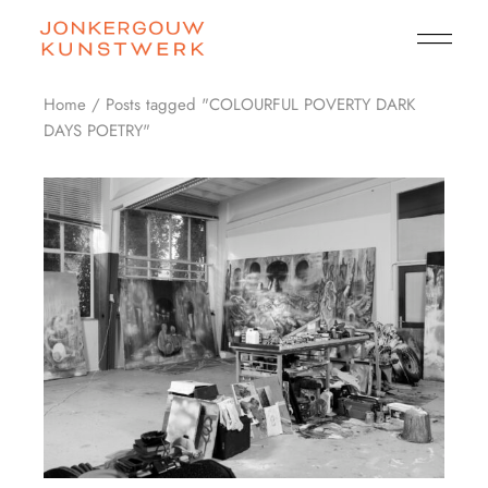
Skip
to
the
content
Home
Posts tagged "COLOURFUL POVERTY DARK
DAYS POETRY"