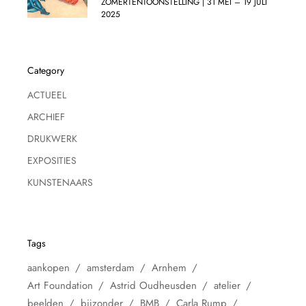
ZOMERTENTOONSTELLING | 31 MEI – 19 JULI
2025
Category
ACTUEEL
ARCHIEF
DRUKWERK
EXPOSITIES
KUNSTENAARS
Tags
aankopen
amsterdam
Arnhem
Art Foundation
Astrid Oudheusden
atelier
beelden
bijzonder
BMB
Carla Rump