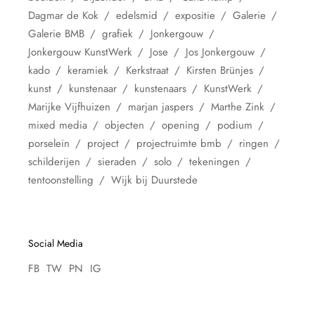
Dagmar de Kok
edelsmid
expositie
Galerie
Galerie BMB
grafiek
Jonkergouw
Jonkergouw KunstWerk
Jose
Jos Jonkergouw
kado
keramiek
Kerkstraat
Kirsten Brünjes
kunst
kunstenaar
kunstenaars
KunstWerk
Marijke Vijfhuizen
marjan jaspers
Marthe Zink
mixed media
objecten
opening
podium
porselein
project
projectruimte bmb
ringen
schilderijen
sieraden
solo
tekeningen
tentoonstelling
Wijk bij Duurstede
Social Media
FB
TW
PN
IG