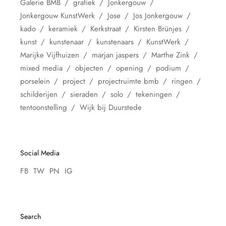
Galerie BMB
grafiek
Jonkergouw
Jonkergouw KunstWerk
Jose
Jos Jonkergouw
kado
keramiek
Kerkstraat
Kirsten Brünjes
kunst
kunstenaar
kunstenaars
KunstWerk
Marijke Vijfhuizen
marjan jaspers
Marthe Zink
mixed media
objecten
opening
podium
porselein
project
projectruimte bmb
ringen
schilderijen
sieraden
solo
tekeningen
tentoonstelling
Wijk bij Duurstede
Social Media
FB
TW
PN
IG
Search