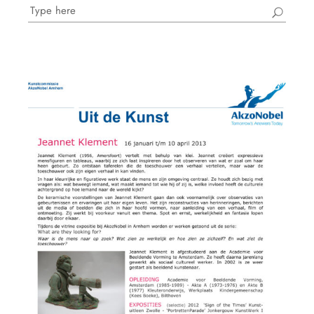
Search
for: