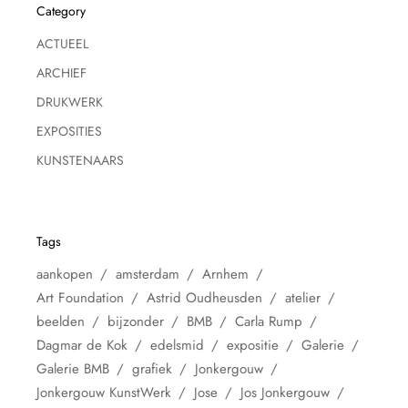
Category
ACTUEEL
ARCHIEF
DRUKWERK
EXPOSITIES
KUNSTENAARS
Tags
aankopen
amsterdam
Arnhem
Art Foundation
Astrid Oudheusden
atelier
beelden
bijzonder
BMB
Carla Rump
Dagmar de Kok
edelsmid
expositie
Galerie
Galerie BMB
grafiek
Jonkergouw
Jonkergouw KunstWerk
Jose
Jos Jonkergouw