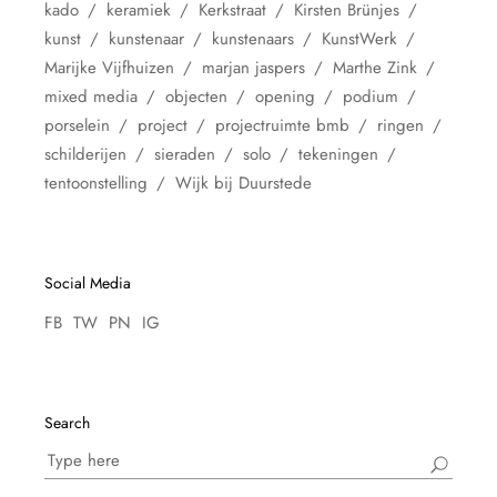
kado
keramiek
Kerkstraat
Kirsten Brünjes
kunst
kunstenaar
kunstenaars
KunstWerk
Marijke Vijfhuizen
marjan jaspers
Marthe Zink
mixed media
objecten
opening
podium
porselein
project
projectruimte bmb
ringen
schilderijen
sieraden
solo
tekeningen
tentoonstelling
Wijk bij Duurstede
Social Media
FB
TW
PN
IG
Search
Search
for: