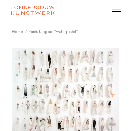
Skip
to
the
content
Home
Posts tagged "waterpistol"