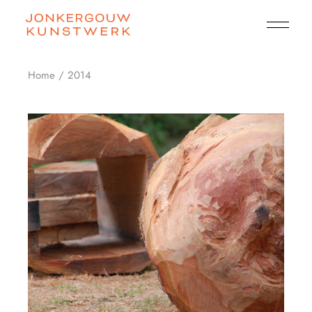
Skip
to
the
content
Home
2014