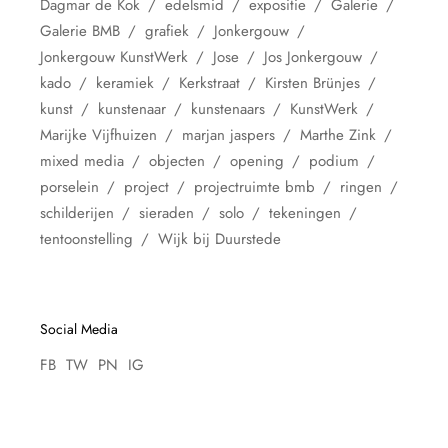
Dagmar de Kok
edelsmid
expositie
Galerie
Galerie BMB
grafiek
Jonkergouw
Jonkergouw KunstWerk
Jose
Jos Jonkergouw
kado
keramiek
Kerkstraat
Kirsten Brünjes
kunst
kunstenaar
kunstenaars
KunstWerk
Marijke Vijfhuizen
marjan jaspers
Marthe Zink
mixed media
objecten
opening
podium
porselein
project
projectruimte bmb
ringen
schilderijen
sieraden
solo
tekeningen
tentoonstelling
Wijk bij Duurstede
Social Media
FB
TW
PN
IG