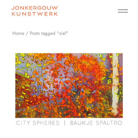
Skip
to
the
content
Home
Posts tagged "ziel"