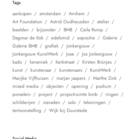
Tags
aankopen
amsterdam
Arnhem
Art Foundation
Astrid Oudheusden
atelier
beelden
bijzonder
BMB
Carla Rump
Dagmar de Kok
edelsmid
expositie
Galerie
Galerie BMB
grafiek
Jonkergouw
Jonkergouw KunstWerk
Jose
Jos Jonkergouw
kado
keramiek
Kerkstraat
Kirsten Brünjes
kunst
kunstenaar
kunstenaars
KunstWerk
Marijke Vijfhuizen
marjan jaspers
Marthe Zink
mixed media
objecten
opening
podium
porselein
project
projectruimte bmb
ringen
schilderijen
sieraden
solo
tekeningen
tentoonstelling
Wijk bij Duurstede
Social Media