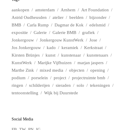
aankopen
amsterdam
Arnhem
Art Foundation
Astrid Oudheusden
atelier
beelden
bijzonder
BMB
Carla Rump
Dagmar de Kok
edelsmid
expositie
Galerie
Galerie BMB
grafiek
Jonkergouw
Jonkergouw KunstWerk
Jose
Jos Jonkergouw
kado
keramiek
Kerkstraat
Kirsten Brünjes
kunst
kunstenaar
kunstenaars
KunstWerk
Marijke Vijfhuizen
marjan jaspers
Marthe Zink
mixed media
objecten
opening
podium
porselein
project
projectruimte bmb
ringen
schilderijen
sieraden
solo
tekeningen
tentoonstelling
Wijk bij Duurstede
Social Media
FB
TW
PN
IG