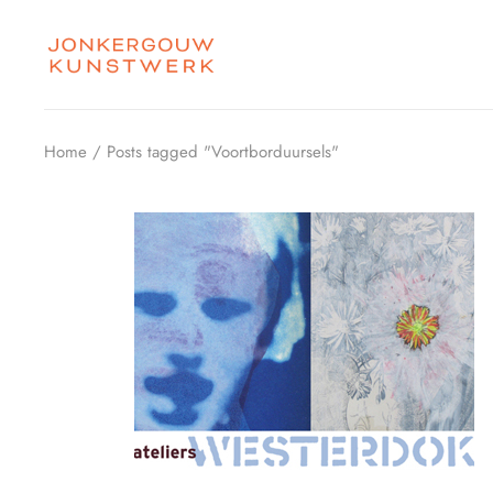
Skip
to
the
content
Home
Posts tagged "Voortborduursels"