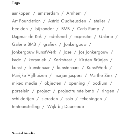
Tags
aankopen
amsterdam
Arnhem
Art Foundation
Astrid Oudheusden
atelier
beelden
bijzonder
BMB
Carla Rump
Dagmar de Kok
edelsmid
expositie
Galerie
Galerie BMB
grafiek
Jonkergouw
Jonkergouw KunstWerk
Jose
Jos Jonkergouw
kado
keramiek
Kerkstraat
Kirsten Brünjes
kunst
kunstenaar
kunstenaars
KunstWerk
Marijke Vijfhuizen
marjan jaspers
Marthe Zink
mixed media
objecten
opening
podium
porselein
project
projectruimte bmb
ringen
schilderijen
sieraden
solo
tekeningen
tentoonstelling
Wijk bij Duurstede
Social Media