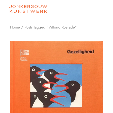
Skip
to
the
content
Home
Posts tagged "Vittorio Roerade"