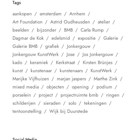
Tags
aankopen
amsterdam
Arnhem
Art Foundation
Astrid Oudheusden
atelier
beelden
bijzonder
BMB
Carla Rump
Dagmar de Kok
edelsmid
expositie
Galerie
Galerie BMB
grafiek
Jonkergouw
Jonkergouw KunstWerk
Jose
Jos Jonkergouw
kado
keramiek
Kerkstraat
Kirsten Brünjes
kunst
kunstenaar
kunstenaars
KunstWerk
Marijke Vijfhuizen
marjan jaspers
Marthe Zink
mixed media
objecten
opening
podium
porselein
project
projectruimte bmb
ringen
schilderijen
sieraden
solo
tekeningen
tentoonstelling
Wijk bij Duurstede
Social Media