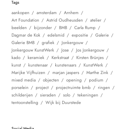
Tags
aankopen
amsterdam
Arnhem
Art Foundation
Astrid Oudheusden
atelier
beelden
bijzonder
BMB
Carla Rump
Dagmar de Kok
edelsmid
expositie
Galerie
Galerie BMB
grafiek
Jonkergouw
Jonkergouw KunstWerk
Jose
Jos Jonkergouw
kado
keramiek
Kerkstraat
Kirsten Brünjes
kunst
kunstenaar
kunstenaars
KunstWerk
Marijke Vijfhuizen
marjan jaspers
Marthe Zink
mixed media
objecten
opening
podium
porselein
project
projectruimte bmb
ringen
schilderijen
sieraden
solo
tekeningen
tentoonstelling
Wijk bij Duurstede
Social Media