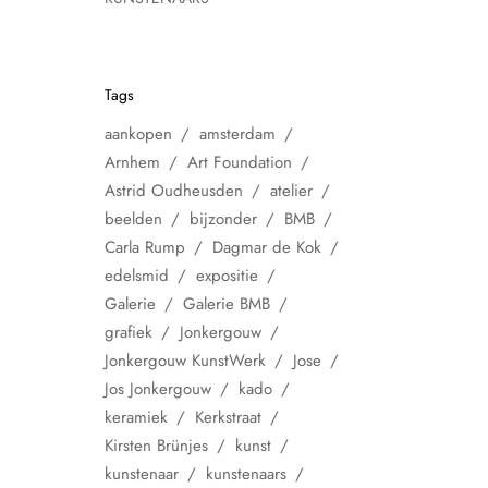
Tags
aankopen
amsterdam
Arnhem
Art Foundation
Astrid Oudheusden
atelier
beelden
bijzonder
BMB
Carla Rump
Dagmar de Kok
edelsmid
expositie
Galerie
Galerie BMB
grafiek
Jonkergouw
Jonkergouw KunstWerk
Jose
Jos Jonkergouw
kado
keramiek
Kerkstraat
Kirsten Brünjes
kunst
kunstenaar
kunstenaars