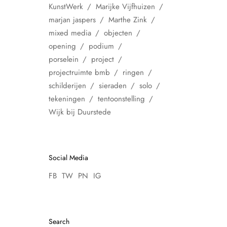
KunstWerk
Marijke Vijfhuizen
marjan jaspers
Marthe Zink
mixed media
objecten
opening
podium
porselein
project
projectruimte bmb
ringen
schilderijen
sieraden
solo
tekeningen
tentoonstelling
Wijk bij Duurstede
Social Media
FB
TW
PN
IG
Search