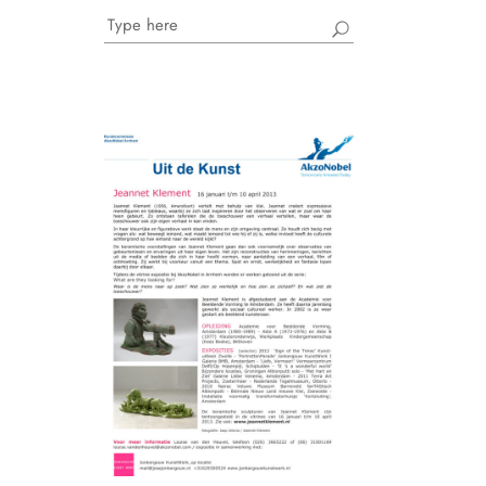
Search
for: