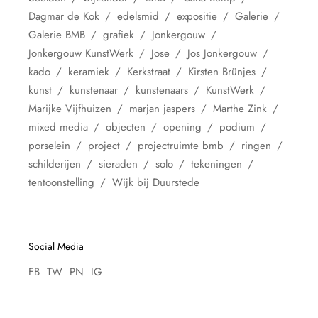
Dagmar de Kok
edelsmid
expositie
Galerie
Galerie BMB
grafiek
Jonkergouw
Jonkergouw KunstWerk
Jose
Jos Jonkergouw
kado
keramiek
Kerkstraat
Kirsten Brünjes
kunst
kunstenaar
kunstenaars
KunstWerk
Marijke Vijfhuizen
marjan jaspers
Marthe Zink
mixed media
objecten
opening
podium
porselein
project
projectruimte bmb
ringen
schilderijen
sieraden
solo
tekeningen
tentoonstelling
Wijk bij Duurstede
Social Media
FB
TW
PN
IG