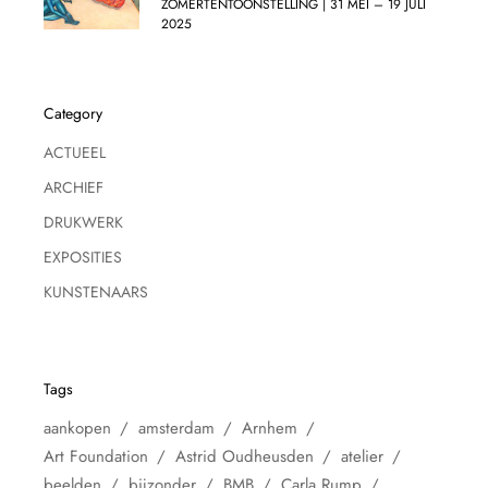
ZOMERTENTOONSTELLING | 31 MEI – 19 JULI
2025
Category
ACTUEEL
ARCHIEF
DRUKWERK
EXPOSITIES
KUNSTENAARS
Tags
aankopen
amsterdam
Arnhem
Art Foundation
Astrid Oudheusden
atelier
beelden
bijzonder
BMB
Carla Rump