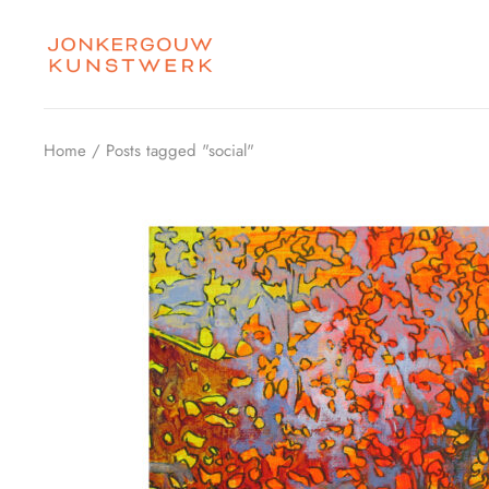
Skip
to
the
content
Home
Posts tagged "social"