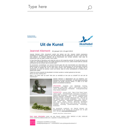
Search
for: