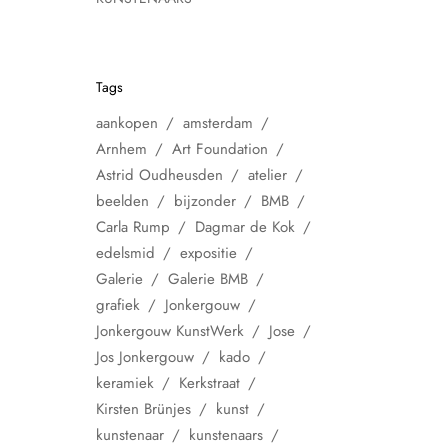
Tags
aankopen
amsterdam
Arnhem
Art Foundation
Astrid Oudheusden
atelier
beelden
bijzonder
BMB
Carla Rump
Dagmar de Kok
edelsmid
expositie
Galerie
Galerie BMB
grafiek
Jonkergouw
Jonkergouw KunstWerk
Jose
Jos Jonkergouw
kado
keramiek
Kerkstraat
Kirsten Brünjes
kunst
kunstenaar
kunstenaars