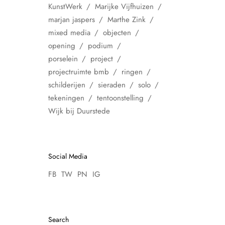
KunstWerk
Marijke Vijfhuizen
marjan jaspers
Marthe Zink
mixed media
objecten
opening
podium
porselein
project
projectruimte bmb
ringen
schilderijen
sieraden
solo
tekeningen
tentoonstelling
Wijk bij Duurstede
Social Media
FB
TW
PN
IG
Search