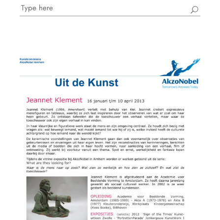
Search
for: