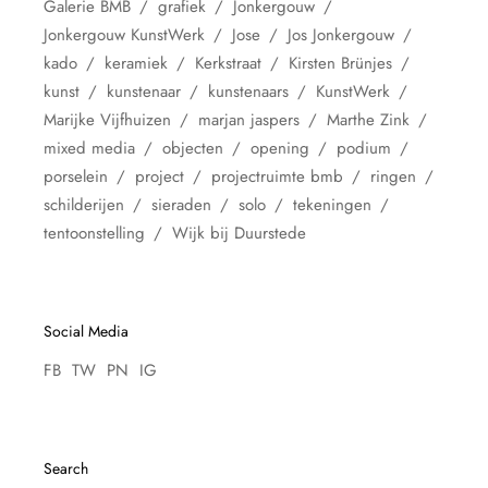
Galerie BMB
grafiek
Jonkergouw
Jonkergouw KunstWerk
Jose
Jos Jonkergouw
kado
keramiek
Kerkstraat
Kirsten Brünjes
kunst
kunstenaar
kunstenaars
KunstWerk
Marijke Vijfhuizen
marjan jaspers
Marthe Zink
mixed media
objecten
opening
podium
porselein
project
projectruimte bmb
ringen
schilderijen
sieraden
solo
tekeningen
tentoonstelling
Wijk bij Duurstede
Social Media
FB
TW
PN
IG
Search