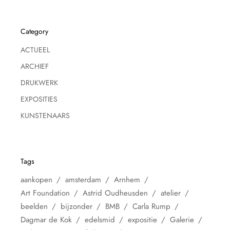
Category
ACTUEEL
ARCHIEF
DRUKWERK
EXPOSITIES
KUNSTENAARS
Tags
aankopen
amsterdam
Arnhem
Art Foundation
Astrid Oudheusden
atelier
beelden
bijzonder
BMB
Carla Rump
Dagmar de Kok
edelsmid
expositie
Galerie