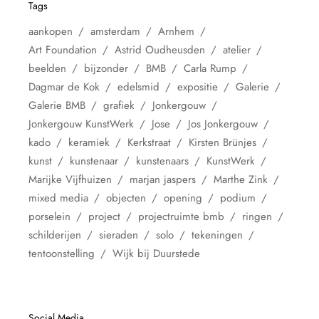
Tags
aankopen
amsterdam
Arnhem
Art Foundation
Astrid Oudheusden
atelier
beelden
bijzonder
BMB
Carla Rump
Dagmar de Kok
edelsmid
expositie
Galerie
Galerie BMB
grafiek
Jonkergouw
Jonkergouw KunstWerk
Jose
Jos Jonkergouw
kado
keramiek
Kerkstraat
Kirsten Brünjes
kunst
kunstenaar
kunstenaars
KunstWerk
Marijke Vijfhuizen
marjan jaspers
Marthe Zink
mixed media
objecten
opening
podium
porselein
project
projectruimte bmb
ringen
schilderijen
sieraden
solo
tekeningen
tentoonstelling
Wijk bij Duurstede
Social Media