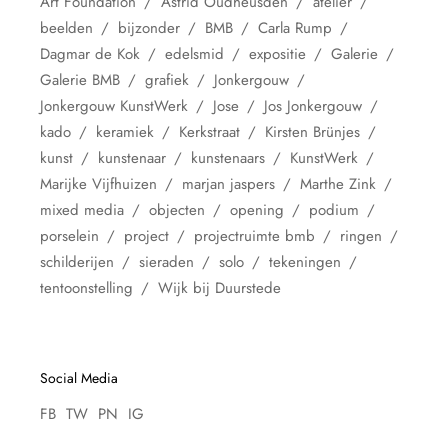
Art Foundation
Astrid Oudheusden
atelier
beelden
bijzonder
BMB
Carla Rump
Dagmar de Kok
edelsmid
expositie
Galerie
Galerie BMB
grafiek
Jonkergouw
Jonkergouw KunstWerk
Jose
Jos Jonkergouw
kado
keramiek
Kerkstraat
Kirsten Brünjes
kunst
kunstenaar
kunstenaars
KunstWerk
Marijke Vijfhuizen
marjan jaspers
Marthe Zink
mixed media
objecten
opening
podium
porselein
project
projectruimte bmb
ringen
schilderijen
sieraden
solo
tekeningen
tentoonstelling
Wijk bij Duurstede
Social Media
FB
TW
PN
IG