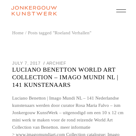
Skip
to
the
content
Home
Posts tagged "Roeland Verhallen"
JULY 7, 2017
ARCHIEF
LUCIANO BENETTON WORLD ART
COLLECTION – IMAGO MUNDI NL |
141 KUNSTENAARS
Luciano Benetton | Imago Mundi NL – 141 Nederlandse
kunstenaars werden door curator Rosa Maria Falvo – ism
Jonkergouw KunstWerk – uitgenodigd om een 10 x 12 cm
mini werk te maken voor de rond reizende World Art
Collection van Benetton. meer informatie
> www.imagomundiart.com Collection catalogue: Imago