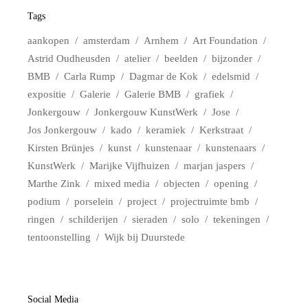
Tags
aankopen
amsterdam
Arnhem
Art Foundation
Astrid Oudheusden
atelier
beelden
bijzonder
BMB
Carla Rump
Dagmar de Kok
edelsmid
expositie
Galerie
Galerie BMB
grafiek
Jonkergouw
Jonkergouw KunstWerk
Jose
Jos Jonkergouw
kado
keramiek
Kerkstraat
Kirsten Brünjes
kunst
kunstenaar
kunstenaars
KunstWerk
Marijke Vijfhuizen
marjan jaspers
Marthe Zink
mixed media
objecten
opening
podium
porselein
project
projectruimte bmb
ringen
schilderijen
sieraden
solo
tekeningen
tentoonstelling
Wijk bij Duurstede
Social Media