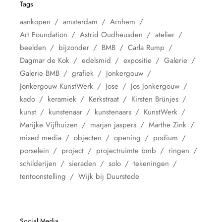
Tags
aankopen
amsterdam
Arnhem
Art Foundation
Astrid Oudheusden
atelier
beelden
bijzonder
BMB
Carla Rump
Dagmar de Kok
edelsmid
expositie
Galerie
Galerie BMB
grafiek
Jonkergouw
Jonkergouw KunstWerk
Jose
Jos Jonkergouw
kado
keramiek
Kerkstraat
Kirsten Brünjes
kunst
kunstenaar
kunstenaars
KunstWerk
Marijke Vijfhuizen
marjan jaspers
Marthe Zink
mixed media
objecten
opening
podium
porselein
project
projectruimte bmb
ringen
schilderijen
sieraden
solo
tekeningen
tentoonstelling
Wijk bij Duurstede
Social Media