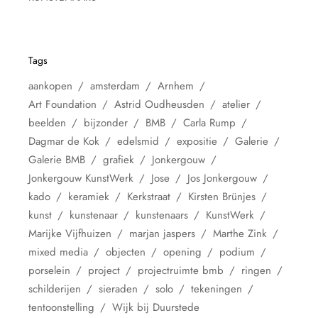
Tags
aankopen
amsterdam
Arnhem
Art Foundation
Astrid Oudheusden
atelier
beelden
bijzonder
BMB
Carla Rump
Dagmar de Kok
edelsmid
expositie
Galerie
Galerie BMB
grafiek
Jonkergouw
Jonkergouw KunstWerk
Jose
Jos Jonkergouw
kado
keramiek
Kerkstraat
Kirsten Brünjes
kunst
kunstenaar
kunstenaars
KunstWerk
Marijke Vijfhuizen
marjan jaspers
Marthe Zink
mixed media
objecten
opening
podium
porselein
project
projectruimte bmb
ringen
schilderijen
sieraden
solo
tekeningen
tentoonstelling
Wijk bij Duurstede