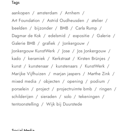
Tags
aankopen
amsterdam
Arnhem
Art Foundation
Astrid Oudheusden
atelier
beelden
bijzonder
BMB
Carla Rump
Dagmar de Kok
edelsmid
expositie
Galerie
Galerie BMB
grafiek
Jonkergouw
Jonkergouw KunstWerk
Jose
Jos Jonkergouw
kado
keramiek
Kerkstraat
Kirsten Brünjes
kunst
kunstenaar
kunstenaars
KunstWerk
Marijke Vijfhuizen
marjan jaspers
Marthe Zink
mixed media
objecten
opening
podium
porselein
project
projectruimte bmb
ringen
schilderijen
sieraden
solo
tekeningen
tentoonstelling
Wijk bij Duurstede
Social Media