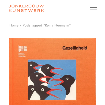
Skip
to
the
content
Home
Posts tagged "Remy Neumann"